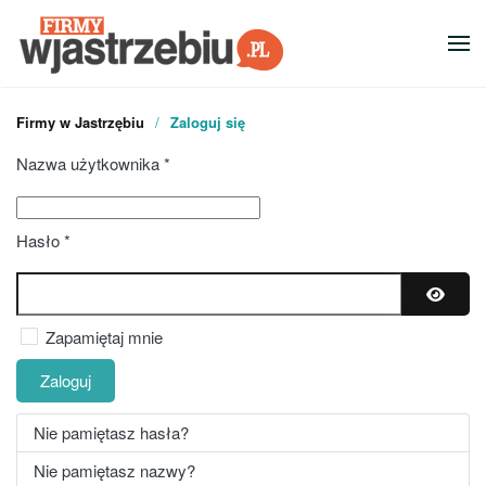
Przejdź do głównej treści
Firmy w Jastrzębiu
Zaloguj się
Nazwa użytkownika
*
Hasło
*
Pokaż 
Zapamiętaj mnie
Zaloguj
Nie pamiętasz hasła?
Nie pamiętasz nazwy?