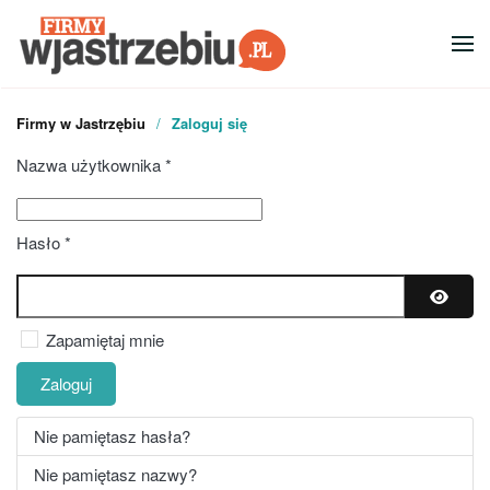
Przejdź do głównej treści
Firmy w Jastrzębiu
Zaloguj się
Nazwa użytkownika
*
Hasło
*
Pokaż 
Zapamiętaj mnie
Zaloguj
Nie pamiętasz hasła?
Nie pamiętasz nazwy?