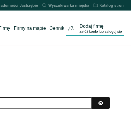
adomości Jastrzębie
Wyszukiwarka miejska
Katalog stron
Dodaj firmę
Firmy
Firmy na mapie
Cennik
załóż konto lub zaloguj się
Pokaż hasło