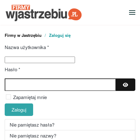
Przejdź do głównej treści
Firmy w Jastrzębiu
Zaloguj się
Nazwa użytkownika
*
Hasło
*
Pokaż 
Zapamiętaj mnie
Zaloguj
Nie pamiętasz hasła?
Nie pamiętasz nazwy?