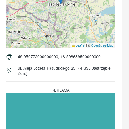
Leaflet
|
©
OpenStreetMap
49.950772000000000, 18.598689500000000
ul. Aleja Józefa Piłsudskiego 25, 44-335 Jastrzębie-
Zdrój
REKLAMA