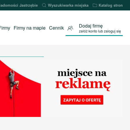
adomości Jastrzębie
Wyszukiwarka miejska
Katalog stron
Dodaj firmę
Firmy
Firmy na mapie
Cennik
załóż konto lub zaloguj się