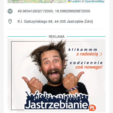
Leaflet
|
©
OpenStreetMap
49.963412632172000, 18.598299929872000
K.I. Gałczyńskiego 68, 44-335 Jastrzębie-Zdrój
REKLAMA